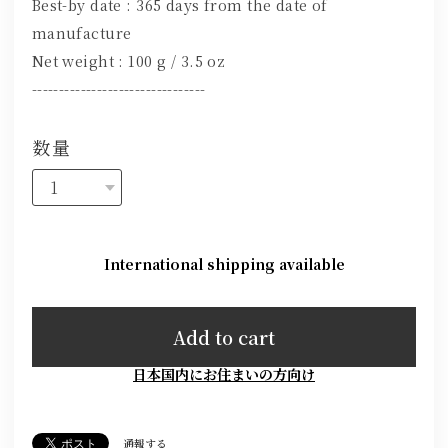
Best-by date : 365 days from the date of
manufacture
Net weight : 100 g / 3.5 oz
--------------------------------
数量
International shipping available
Add to cart
日本国内にお住まいの方向け
通報する