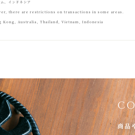
ナム、インドネシア
ver, there are restrictions on transactions in some areas.
 Kong, Australia, Thailand, Vietnam, Indonesia
C
商品