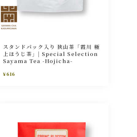
スタンドパック入り 狭山茶「霞川 極
上ほうじ茶」| Special Selection
Sayama Tea -Hojicha-
¥616