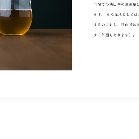
市場での狭山茶の生産量
ます。 また産地として
するのに対し、狭山茶は
する茶園もあります）。