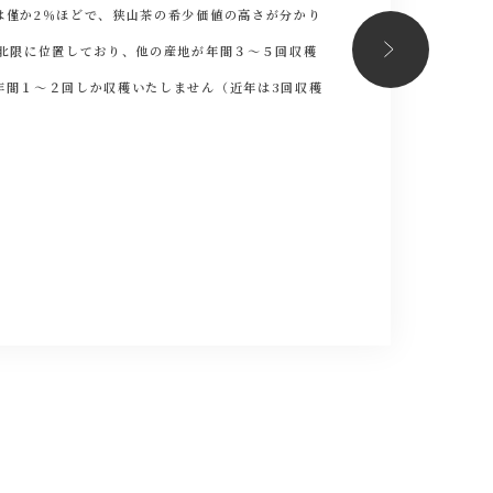
は僅か2％ほどで、狭山茶の希少価値の高さが分かり
は北限に位置しており、他の産地が年間３〜５回収穫
年間１〜２回しか収穫いたしません（近年は3回収穫