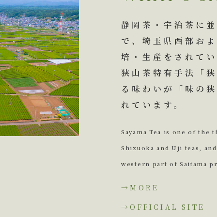
静岡茶・宇治茶に
で、埼玉県西部お
培・生産をされてい
狭山茶特有手法「
る味わいが「味の
れています。
Sayama Tea is one of the 
Shizuoka and Uji teas, and
western part of Saitama p
→MORE
→OFFICIAL SIT