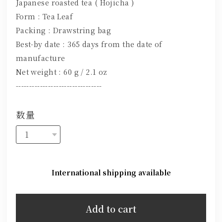
Japanese roasted tea ( Hojicha )
Form : Tea Leaf
Packing : Drawstring bag
Best-by date : 365 days from the date of
manufacture
Net weight : 60 g / 2.1 oz
--------------------------------
数量
International shipping available
Add to cart